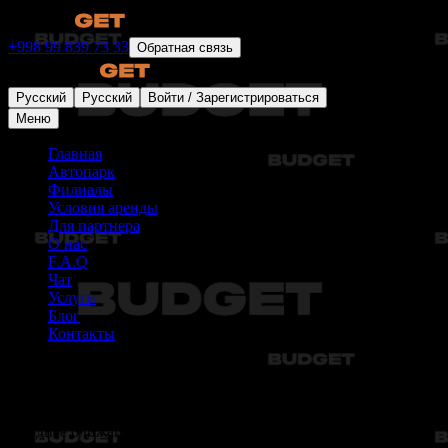
+998 99 839 73 33
Обратная связь
Русский
Русский
Войти / Зарегистрироваться
Меню
Главная
Автопарк
Филиалы
Условия аренды
Для партнера
О нас
F.A.Q
Чат
Услуги
Блог
Контакты
Филиалы
Найдите ближайший филиал Budget для аренды автомобилей