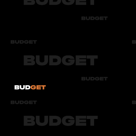
Byd
Chery
Chevrolet
Audi
Bmw
Byd
Chery
Chevrolet