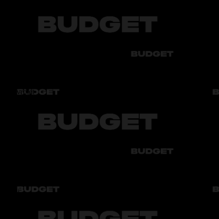
Филиалы не найдены
Audi
Bmw
Byd
Chery
Chevrolet
Audi
Bmw
Byd
Chery
Chevrolet
Audi
Bmw