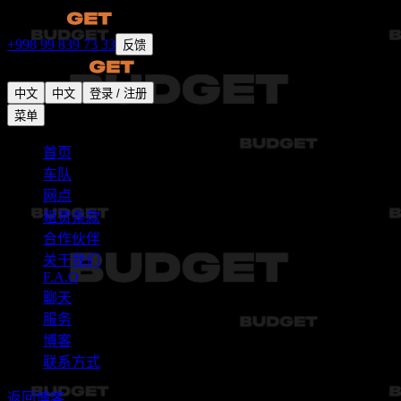
+998 99 839 73 33
反馈
中文
中文
登录 / 注册
菜单
首页
车队
网点
租赁条款
合作伙伴
关于我们
F.A.Q
聊天
服务
博客
联系方式
返回博客