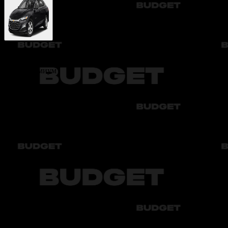
Chevrolet Malibu 2
Klass:
Премиум
1 kunlik narx
Автоматическая коробка:
1 000 000 UZS
Depozit:
3 000 000 UZS
Depozit ijara tugaganidan so‘ng 7 ish kuni ichida qaytariladi
Keshbek
Ushbu avtomobilni ijaraga olganingizda balansingizga keshbek olasiz
Siz olasiz:
15 000 UZS
Mavjud ranglar