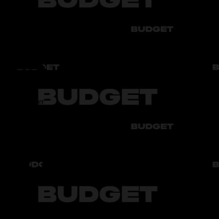
5
Konditsioner
Имеется
Dvigatel