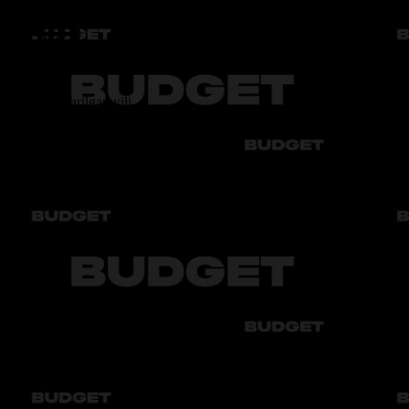
Ishlab chiqarilgan yili
2022
Audi
Bmw
Byd
Chery
Chevrolet
Audi
Bmw
Byd