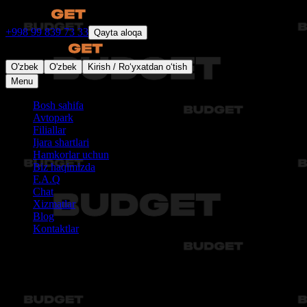
+998 99 839 73 33
Qayta aloqa
O'zbek
O'zbek
Kirish / Ro‘yxatdan o‘tish
Menu
Bosh sahifa
Avtopark
Filiallar
Ijara shartlari
Hamkorlar uchun
Biz haqimizda
F.A.Q
Chat
Xizmatlar
Blog
Kontaktlar