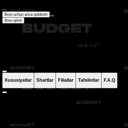
Bron uchun ariza qoldirish
Bron qilish
Аренда Chevrolet Malibu 2 в
Ташкенте | Прокат | Budget
Auto
Xususiyatlar
Shartlar
Filiallar
Tafsilotlar
F.A.Q