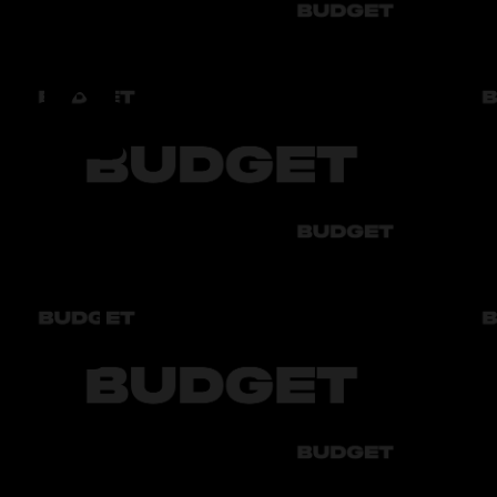
186 Л.
Yoqilg‘i
Бензин АИ-92
Tonirovka
Передние и задние зеркала