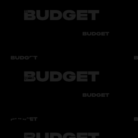
Yoqilg‘i sarfi
6,9 - 8.5 Л.
Uzatmalar qutisi
АТ6
O‘rindiqlar soni