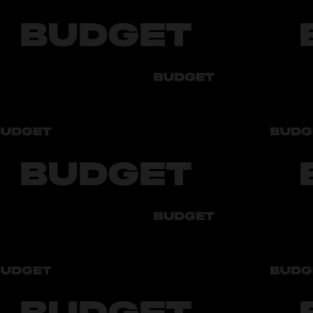
sh bo‘yicha foydali maqolalarni topasiz.