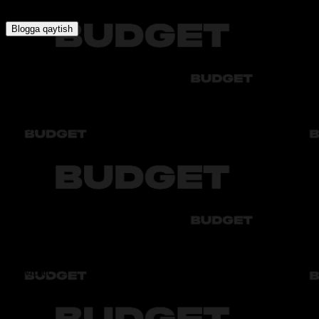
Bu bo‘limda avtomobil ijarasi, sayohat xususiyatlari va xavfsiz hayda
Blogga qaytish
Audi
Bmw
Byd
Chery
Chevrolet
Audi
Bmw
Byd
Chery
Chevrolet
Audi