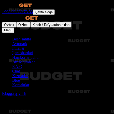
+998 99 839 73 33
Qayta aloqa
O'zbek
O'zbek
Kirish / Ro‘yxatdan o‘tish
Menu
Bosh sahifa
Avtopark
Filiallar
Ijara shartlari
Hamkorlar uchun
Biz haqimizda
F.A.Q
Chat
Xizmatlar
Blog
Kontaktlar
Blogga qaytish
Maqolalar topilmadi