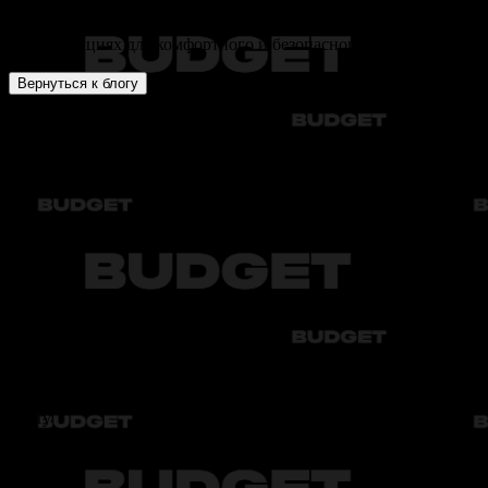
В этом разделе вы найдёте экспертные статьи об аренде
автомобилей, особенностях поездок, правилах и
рекомендациях для комфортного и безопасного вождения.
Вернуться к блогу
Audi
Bmw
Byd
Chery
Chevrolet
Audi
Bmw
Byd
Chery
Chevrolet