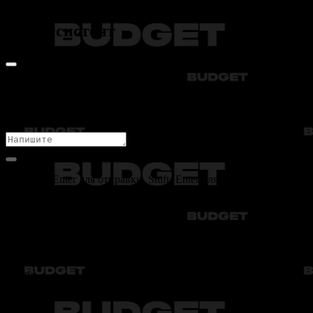
интеллектуального помощника
Чат-ассистент
Пока нет сообщений
Начните разговор с нашим ИИ ассистентом
Нажмите Enter для отправки, Shift+Enter для новой строки
Audi
Bmw
Byd
Chery
Chevrolet