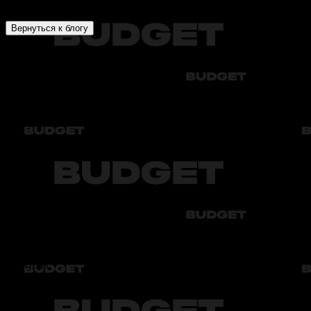
В этом разделе вы найдёте экспертные статьи об аренде автом
Вернуться к блогу
Audi
Bmw
Byd
Chery
Chevrolet
Audi
Bmw
Byd
Chery
Chevrolet
Audi