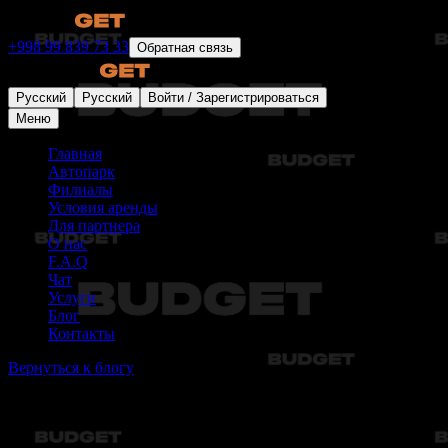
+998 99 839 73 33
Обратная связь
Русский
Русский
Войти / Зарегистрироваться
Меню
Главная
Автопарк
Филиалы
Условия аренды
Для партнера
О нас
F.A.Q
Чат
Услуги
Блог
Контакты
Вернуться к блогу
Статьи не найдены