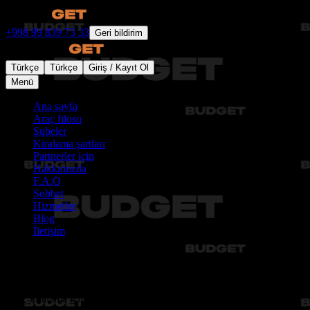
+998 99 839 73 33
Geri bildirim
Türkçe
Türkçe
Giriş / Kayıt Ol
Menü
Ana sayfa
Araç filosu
Şubeler
Kiralama şartları
Partnerler için
Hakkımızda
F.A.Q
Sohbet
Hizmetler
Blog
İletişim
Şubeler
Araç kiralama için size en yakın Budget şubesini bulun