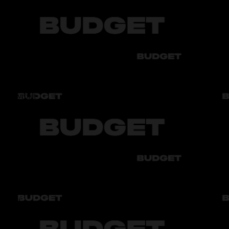
Şube bulunamadı
Audi
Bmw
Byd
Chery
Chevrolet
Audi
Bmw
Byd
Chery
Chevrolet
Audi
Bmw