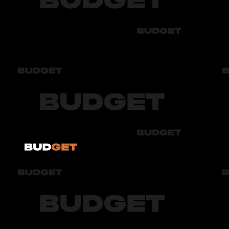
Byd
Chery
Chevrolet
Audi
Bmw
Byd
Chery
Chevrolet